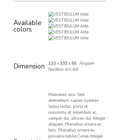
Available
colors
123
x
333
x
55
Aliquam
Dimension
faucibus orci elit
Maecenas wisi. Sed
elementum, sapien sodales
lectus lectus, porta et,
nonummy at, bibendum ac,
semper dui, ultrices dui. Integer
aliquam. Phasellus ornare ac,
felis. Phasellus ornare eu,
posuere cubilia Curae, Integer